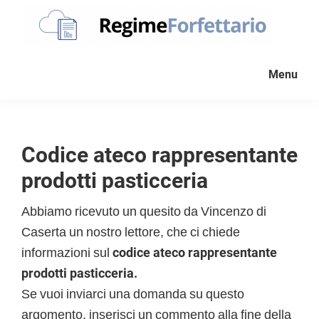
Passa
Passa
Passa
alla
al
al
navigazione
contenuto
piè
Regime
La
Forfettario
primaria
principale
di
Menu
guida
pagina
per
la
tua
Codice ateco rappresentante
partita
prodotti pasticceria
Iva
forfettaria
Abbiamo ricevuto un quesito da Vincenzo di
Caserta un nostro lettore, che ci chiede
informazioni sul
codice ateco rappresentante
prodotti pasticceria.
Se vuoi inviarci una domanda su questo
argomento, inserisci un commento alla fine della