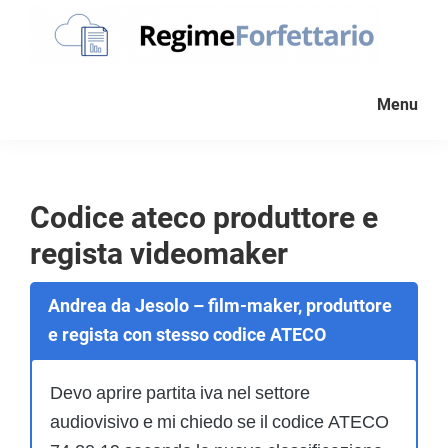
Passa
Passa
Passa
alla
al
al
navigazione
contenuto
piè
Regime
La
Forfettario
primaria
principale
di
Menu
guida
pagina
per
la
tua
Codice ateco produttore e
partita
regista videomaker
Iva
forfettaria
Andrea da Jesolo – film-maker, produttore
e regista con stesso codice ATECO
Devo aprire partita iva nel settore
audiovisivo e mi chiedo se il codice ATECO