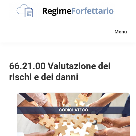
Passa
Passa
Passa
alla
al
al
navigazione
contenuto
piè
Regime
La
Forfettario
primaria
principale
di
Menu
guida
pagina
per
la
tua
66.21.00 Valutazione dei
partita
rischi e dei danni
Iva
forfettaria