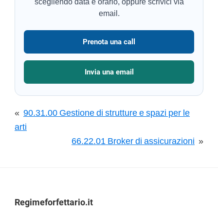
scegliendo data e orario, oppure scrivici via
email.
Prenota una call
Invia una email
«
90.31.00 Gestione di strutture e spazi per le
arti
66.22.01 Broker di assicurazioni
»
Footer
Regimeforfettario.it