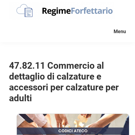
Passa
Passa
Passa
alla
al
al
navigazione
contenuto
piè
Regime
La
Forfettario
primaria
principale
di
Menu
guida
pagina
per
la
tua
47.82.11 Commercio al
partita
dettaglio di calzature e
Iva
forfettaria
accessori per calzature per
adulti