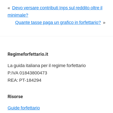
«
Devo versare contributi Inps sul reddito oltre il
minimale?
Quante tasse paga un grafico in forfettario?
»
Footer
Regimeforfettario.it
La guida italiana per il regime forfettario
P.IVA 01843800473
REA: PT-184294
Risorse
Guide forfettario