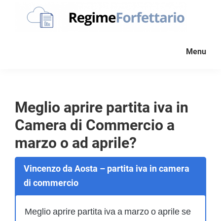
Passa
Passa
Passa
alla
al
al
navigazione
contenuto
piè
Regime
La
Forfettario
primaria
principale
di
Menu
guida
pagina
per
la
tua
Meglio aprire partita iva in
partita
Camera di Commercio a
Iva
forfettaria
marzo o ad aprile?
Vincenzo da Aosta – partita iva in camera
di commercio
Meglio aprire partita iva a marzo o aprile se