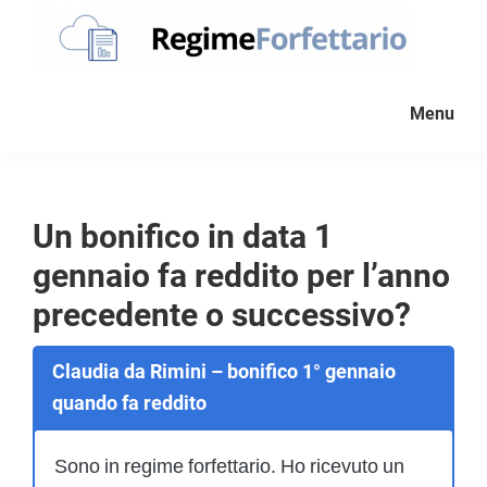
Passa
Passa
Passa
alla
al
al
navigazione
contenuto
piè
Regime
La
Forfettario
primaria
principale
di
Menu
guida
pagina
per
la
tua
Un bonifico in data 1
partita
gennaio fa reddito per l’anno
Iva
forfettaria
precedente o successivo?
Claudia da Rimini – bonifico 1° gennaio
quando fa reddito
Sono in regime forfettario. Ho ricevuto un