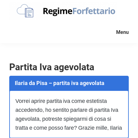
Passa
Passa
Passa
alla
al
al
navigazione
contenuto
piè
Regime
La
Forfettario
primaria
principale
di
Menu
guida
pagina
per
la
tua
Partita Iva agevolata
partita
Iva
Ilaria da Pisa – partita iva agevolata
forfettaria
Vorrei aprire partita iva come estetista
accedendo, ho sentito parlare di partita Iva
agevolata, potreste spiegarmi di cosa si
tratta e come posso fare? Grazie mille, Ilaria