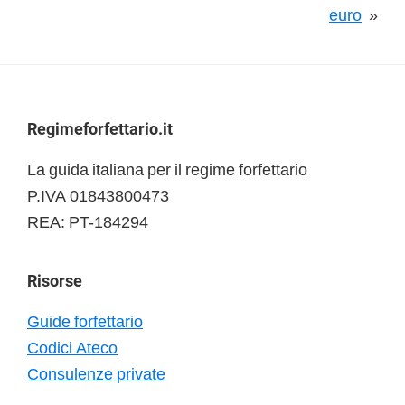
euro
»
Footer
Regimeforfettario.it
La guida italiana per il regime forfettario
P.IVA 01843800473
REA: PT-184294
Risorse
Guide forfettario
Codici Ateco
Consulenze private