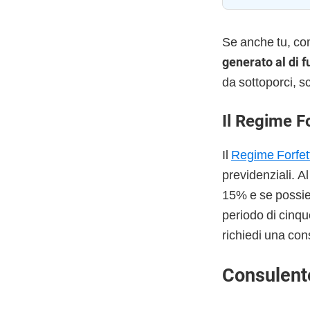
Se anche tu, co
generato al di f
da sottoporci, s
Il Regime F
Il
Regime Forfet
previdenziali. A
15% e se possiedi
periodo di cinqu
richiedi una con
Consulent