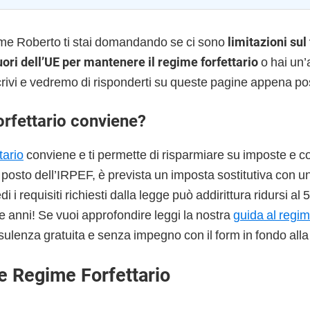
me Roberto ti stai domandando se ci sono
limitazioni sul
uori dell’UE per mantenere il regime forfettario
o hai un
crivi e vedremo di risponderti su queste pagine appena pos
orfettario conviene?
tario
conviene e ti permette di risparmiare su imposte e co
l posto dell’IRPEF, è prevista un imposta sostitutiva con u
 i requisiti richiesti dalla legge può addirittura ridursi al
e anni! Se vuoi approfondire leggi la nostra
guida al regim
sulenza gratuita e senza impegno con il form in fondo alla
e Regime Forfettario