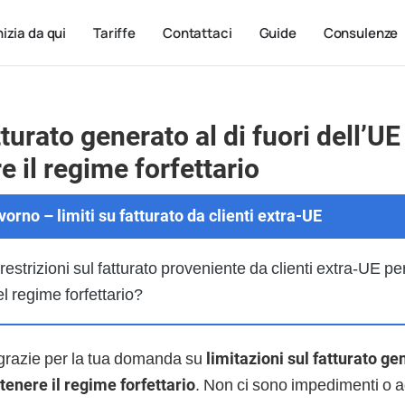
nizia da qui
Tariffe
Contattaci
Guide
Consulenze
turato generato al di fuori dell’UE
 il regime forfettario
orno – limiti su fatturato da clienti extra-UE
restrizioni sul fatturato proveniente da clienti extra-UE pe
l regime forfettario?
grazie per la tua domanda su
limitazioni sul fatturato gen
tenere il regime forfettario
. Non ci sono impedimenti o