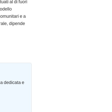
uati al di fuori
odello
comunitari e a
trale, dipende
za dedicata e