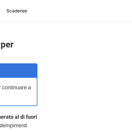
Scadenze
 per
r continuare a
erato al di fuori
 adempimenti