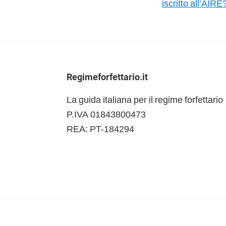
iscritto all’AIRE
Footer
Regimeforfettario.it
La guida italiana per il regime forfettario
P.IVA 01843800473
REA: PT-184294