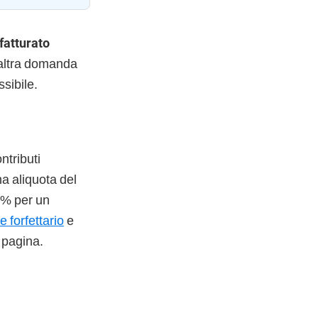
 fatturato
’altra domanda
sibile.
ntributi
na aliquota del
 5% per un
e forfettario
e
 pagina.