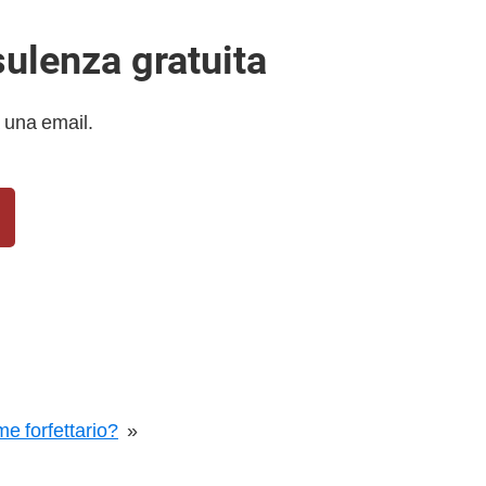
sulenza gratuita
 una email.
e forfettario?
»