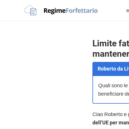
Passa
Passa
Passa
I
alla
al
al
Regime
navigazione
contenuto
piè
La
Forfettario
primaria
principale
di
guida
pagina
per
Limite fat
la
mantenere
tua
partita
Roberto da Liv
Iva
forfettaria
Quali sono le 
beneficiare de
Ciao Roberto e 
dell’UE per man