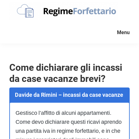
Passa
Passa
Passa
alla
al
al
navigazione
contenuto
piè
Regime
La
Forfettario
primaria
principale
di
Menu
guida
pagina
per
la
tua
Come dichiarare gli incassi
partita
da case vacanze brevi?
Iva
forfettaria
Davide da Rimini – incassi da case vacanze
Gestisco l’affitto di alcuni appartamenti.
Come devo dichiarare questi ricavi aprendo
una partita iva in regime forfettario, e in che