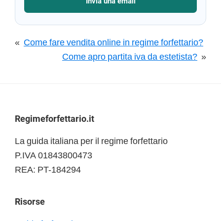
Invia una email
«
Come fare vendita online in regime forfettario?
Come apro partita iva da estetista?
»
Footer
Regimeforfettario.it
La guida italiana per il regime forfettario
P.IVA 01843800473
REA: PT-184294
Risorse