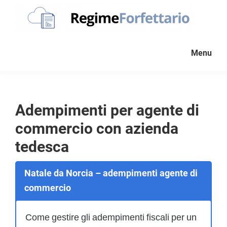
Passa
Passa
Passa
alla
al
al
navigazione
contenuto
piè
Regime
La
Forfettario
primaria
principale
di
Menu
guida
pagina
per
la
tua
Adempimenti per agente di
partita
commercio con azienda
Iva
forfettaria
tedesca
Natale da Norcia – adempimenti agente di
commercio
Come gestire gli adempimenti fiscali per un