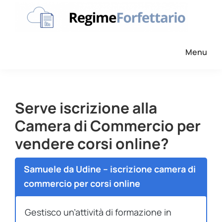
Passa
Passa
Passa
alla
al
al
navigazione
contenuto
piè
Regime
La
Forfettario
primaria
principale
di
Menu
guida
pagina
per
la
tua
Serve iscrizione alla
partita
Camera di Commercio per
Iva
vendere corsi online?
forfettaria
Samuele da Udine – iscrizione camera di
commercio per corsi online
Gestisco un’attività di formazione in