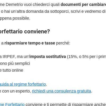
me Demetrio vuoi chiederci quali
documenti per cambiar
o hai un’altra domanda da sottoporci, scrivi e vedremo di
ppena possibile.
orfettario conviene?
i a
risparmiare tempo e tasse
perché:
a IRPEF, ma un’
imposta sostitutiva
(15%, o 5% per i prim
sono più semplici
e tutto online
guida al regime forfettario
.
re con un esperto,
richiedi una consulenza gratuita
.
e Forfettario
conviene e ti permette di risparmiare anche 