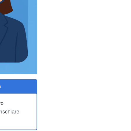
a
vo
rischiare