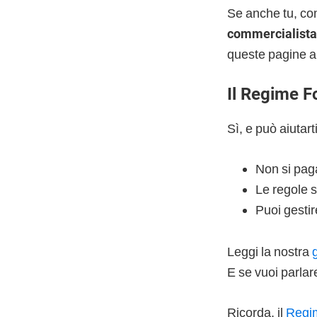
Se anche tu, co
commercialista
queste pagine a
Il Regime F
Sì, e può aiutart
Non si pag
Le regole 
Puoi gestir
Leggi la nostra
E se vuoi parla
Ricorda, il
Regim