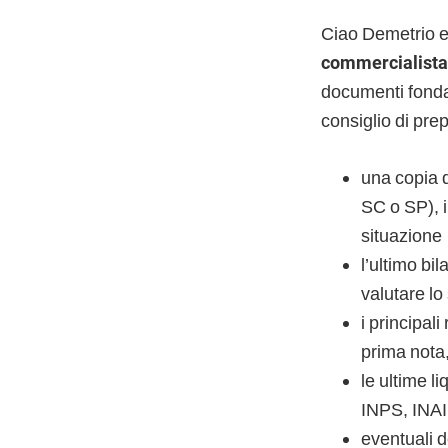
Ciao Demetrio e
commercialista
documenti fondame
consiglio di pre
una copia d
SC o SP), 
situazione
l’ultimo bi
valutare lo 
i principali
prima nota,
le ultime l
INPS, INAI
eventuali d