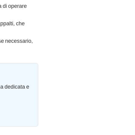
a di operare
appalti, che
 se necessario,
za dedicata e