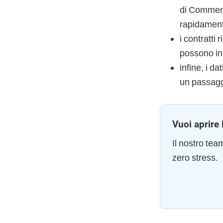
di Commerci
rapidamen
i contratti 
possono infl
infine, i d
un passaggi
Vuoi aprire 
Il nostro te
zero stress.