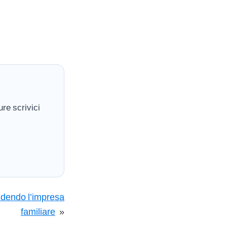
re scrivici
iudendo l’impresa
familiare
»