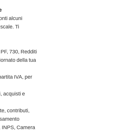
e
nti alcuni
scale. Ti
 PF, 730, Redditi
ornato della tua
artita IVA, per
i, acquisti e
e, contributi,
ersamento
te, INPS, Camera