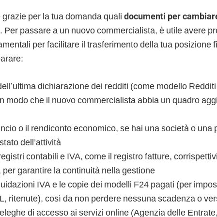
 grazie per la tua domanda quali
documenti per cambiar
. Per passare a un nuovo commercialista, è utile avere pro
ntali per facilitare il trasferimento della tua posizione fi
parare:
ell’ultima dichiarazione dei redditi (come modello Redditi
in modo che il nuovo commercialista abbia un quadro aggi
lancio o il rendiconto economico, se hai una società o una p
stato dell’attività
 registri contabili e IVA, come il registro fatture, corrispettiv
 per garantire la continuità nella gestione
iquidazioni IVA e le copie dei modelli F24 pagati (per impost
L, ritenute), così da non perdere nessuna scadenza o v
eleghe di accesso ai servizi online (Agenzia delle Entra