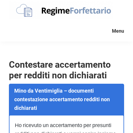
Passa
Passa
Passa
alla
al
al
navigazione
contenuto
piè
Regime
La
Forfettario
primaria
principale
di
Menu
guida
pagina
per
la
tua
Contestare accertamento
partita
per redditi non dichiarati
Iva
forfettaria
Mino da Ventimiglia – documenti
contestazione accertamento redditi non
dichiarati
Ho ricevuto un accertamento per presunti