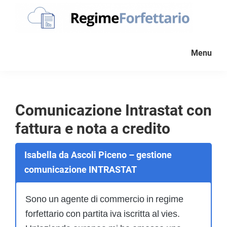
Passa
Passa
Passa
alla
al
al
navigazione
contenuto
piè
Regime
La
Forfettario
primaria
principale
di
Menu
guida
pagina
per
la
tua
Comunicazione Intrastat con
partita
fattura e nota a credito
Iva
forfettaria
Isabella da Ascoli Piceno – gestione
comunicazione INTRASTAT
Sono un agente di commercio in regime
forfettario con partita iva iscritta al vies.